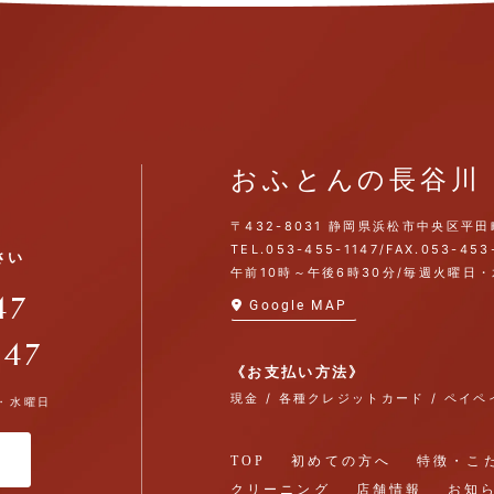
おふとんの長谷川
〒432-8031
静岡県浜松市中央区平田
TEL.
053-455-1147
/
FAX.053-453
さい
午前10時～午後6時30分/毎週火曜日
47
Google MAP
147
《お支払い方法》
現金 / 各種クレジットカード / ペイ
日・水曜日
TOP
初めての方へ
特徴・こ
クリーニング
店舗情報
お知