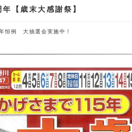
5周年【歳末大感謝祭】
で 毎年恒例 大抽選会実施中！