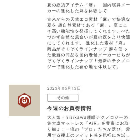
夏の必須アイテム『麻』 国内寝具メー
カーの進化した麻を体験して
古来からの天然エコ素材『麻』で快適な
夏を 超自然素材である「麻」。夏にこ
そ高い機能性を発揮してくれます。べた
つかず自然な風合いが夏の夜をより快適
にしてくれます。 進化した素材『麻』
商品がぞくぞくラインナップ 麻を使っ
た最新の商品を国内老舗メーカーたちが
ぞくぞくラインナップ！最新のテクノロ
ジーで進化した寝心地を体験して。
2023年05月13日
その他
今週のお買得情報
大人気・nisikawa睡眠テクノロジーの
集大成マットレス『AiR』を豊富にお取
り揃え！一流の『プロ』たちが選び、愛
用する極上のフィット感を気軽にお試し