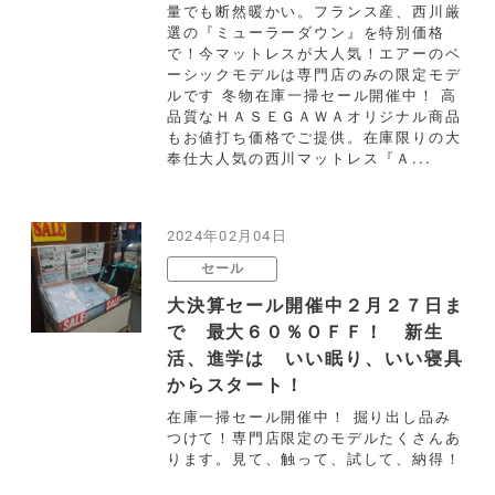
量でも断然暖かい。フランス産、西川厳
選の『ミューラーダウン』を特別価格
で！今マットレスが大人気！エアーのベ
ーシックモデルは専門店のみの限定モデ
ルです 冬物在庫一掃セール開催中！ 高
品質なＨＡＳＥＧＡＷＡオリジナル商品
もお値打ち価格でご提供。在庫限りの大
奉仕大人気の西川マットレス『Ａ...
2024年02月04日
セール
大決算セール開催中２月２７日ま
で 最大６０％ＯＦＦ！ 新生
活、進学は いい眠り、いい寝具
からスタート！
在庫一掃セール開催中！ 掘り出し品み
つけて！専門店限定のモデルたくさんあ
ります。見て、触って、試して、納得！