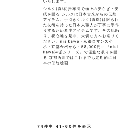
いたします。
シルク(真綿)掛布団で極上の安らぎ・安
眠を贈る シルクは日本古来からの伝統
アイテム。手引きシルク(真綿)は限られ
た技術を持った日本人職人が丁寧に手作
りするため希少アイテムです。その肌触
り、寝心地を是非、大切な方へお送りく
ださい。nisikawa・京都ロマンス小
杉・京都金桝から・58,000円~ 『nisi
kawa琳派シリーズ』で優雅な眠りを贈
る 京都西川ではこれまでも定期的に日
本の伝統絵画...
74件中 41-60件を表示