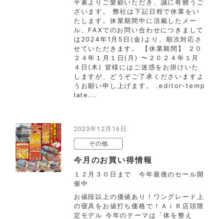
平素よりご愛顧いただき、誠に有難うご
ざいます。 弊社は下記日程で休業をい
たします。休業期間中に頂戴したメー
ル、FAXでのお問い合わせにつきまして
は2024年1月5日(金)より、順次対応さ
せていただきます。 【休業期間】 ２０
２４年１月１日(月) 〜２０２４年１月
４日(木) 皆様にはご迷惑をお掛けいた
しますが、どうぞご了承くださいますよ
うお願い申し上げます。 .editor-temp
late...
2023年12月16日
その他
今月のお買い得情報
１２月３０日まで 今年最後のセール開
催中
お値段以上の価値あり！ワングレード上
の寝具をお値打ち価格で！ＡｉＲ店頭限
定モデル 今年のテーマは「体を整え