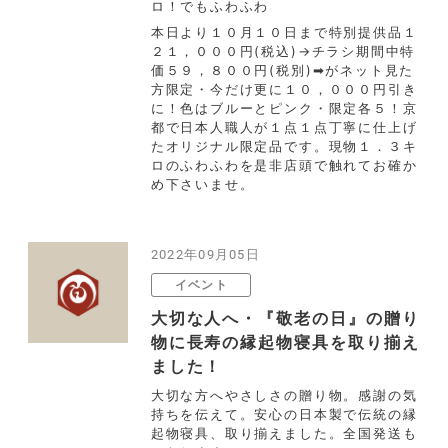
ロ！でもふわふわ
本日より１０月１０日まで特別提供品１
２１，０００円(税込)→チラシ期間中特
価５９，８００円(税別)➡がネット見た
方限定・今だけ更に１０，０００円引き
に！色はブルーとピンク・限定各５！京
都で日本人職人が１点１点丁寧に仕上げ
たオリジナル限定品です。現物１．３キ
ロのふわふわを是非店頭で触れてお確か
め下さいませ。
2022年09月05日
イベント
大切な人へ・『敬老の日』の贈り
物に長寿の縁起物寝具を取り揃え
ました！
大切な方へやさしさの贈り物。感謝の気
持ちを伝えて。安心の日本製で伝統の縁
起物寝具、取り揃えました。全国発送も