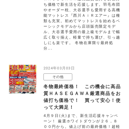
ち価格で新生活を応援します。羽毛布団
やオーダー枕、大谷選手も愛用する高機
能マットレス『西川ＡｉＲエアー』は種
類も充実。初めてマットレスを始めるベ
ーシックモデルから店頭販売限定モデ
ル、大谷選手愛用の最上級モデルまで幅
広く取り揃え。軽量で持ち運び、引っ越
しにも楽です。 冬物在庫限り最終処
分...
2024年03月03日
その他
冬物最終価格！ この機会に高品
質ＨＡＳＥＧＡＷＡ厳選商品をお
値打ち価格で！ 買って安心！使
って大満足！
4月９日(火)まで、新生活応援キャンペ
ーン！ 厳選ホワイトダウンが２６，８
００円から。値上げ前の最終価格！超軽