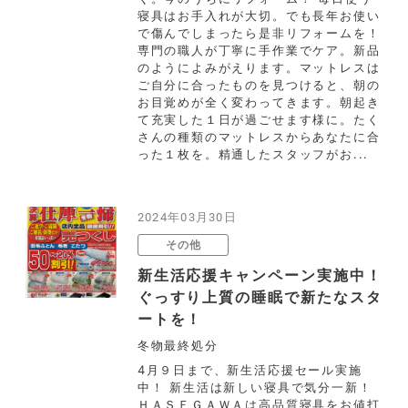
寝具はお手入れが大切。でも長年お使い
で傷んでしまったら是非リフォームを！
専門の職人が丁寧に手作業でケア。新品
のようによみがえります。マットレスは
ご自分に合ったものを見つけると、朝の
お目覚めが全く変わってきます。朝起き
て充実した１日が過ごせます様に。たく
さんの種類のマットレスからあなたに合
った１枚を。精通したスタッフがお...
2024年03月30日
その他
新生活応援キャンペーン実施中！
ぐっすり上質の睡眠で新たなスタ
ートを！
冬物最終処分
4月９日まで、新生活応援セール実施
中！ 新生活は新しい寝具で気分一新！
ＨＡＳＥＧＡＷＡは高品質寝具をお値打